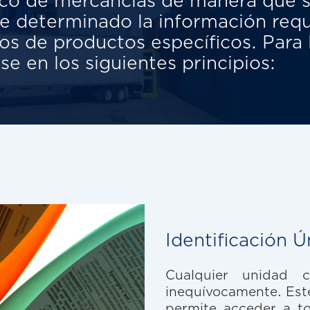
ísico de mercancías de manera que 
te determinado la información req
upos de productos específicos. Para 
ase en los siguientes principios:
Identificación Ú
Cualquier unidad c
inequívocamente. Este 
permite acceder a to