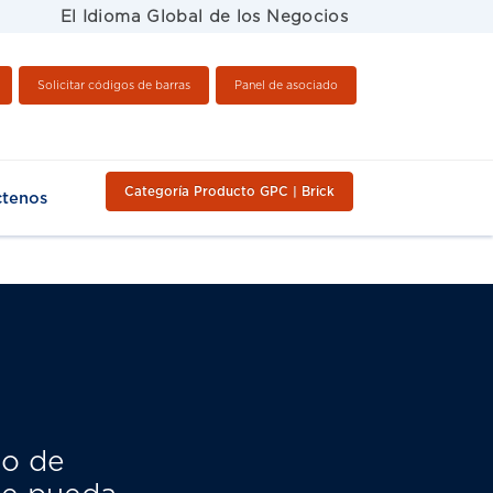
El Idioma Global de los Negocios
Solicitar códigos de barras
Panel de asociado
Categoría Producto GPC | Brick
ctenos
jo de