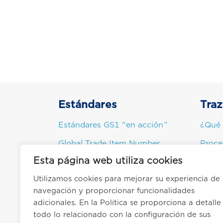
Estándares
Traz
Estándares GS1 "en acción"
¿Qué 
Global Trade Item Number
Proce
(GTIN)
Esta página web utiliza cookies
Princi
Global Location Number (GLN)
Utilizamos cookies para mejorar su experiencia de
Benefi
Transportadores de datos
navegación y proporcionar funcionalidades
Infor
adicionales. En la Política se proporciona a detalle
todo lo relacionado con la configuración de sus
Usos 