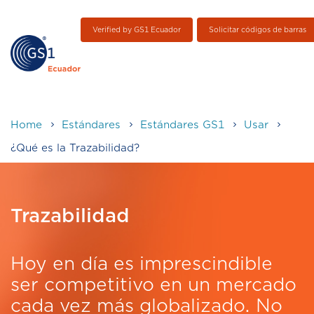
Verified by GS1 Ecuador
Solicitar códigos de barras
Home
Estándares
Estándares GS1
Usar
¿Qué es la Trazabilidad?
Trazabilidad
Hoy en día es imprescindible
ser competitivo en un mercado
cada vez más globalizado. No