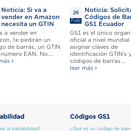
Noticia: Si va a
Noticia: Solicit
26
vender en Amazon
Códigos de Ba
Feb
necesita un GTIN
GS1 Ecuador
as a vender en
GS1 es el único orga
on, te pedirán un
oficial a nivel mundial
go de barras, un GTIN
asignar claves de
 número EAN. No...
identificación GTIN’s 
 más
códigos de barras...
leer más
abilidad
Códigos GS1
es la trazabilidad?
¿Qué es un código de barr