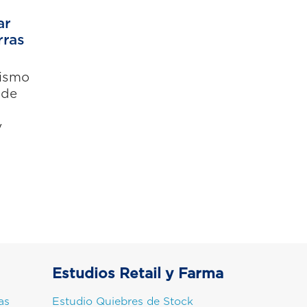
ar
rras
nismo
 de
y
Estudios Retail y Farma
as
Estudio Quiebres de Stock