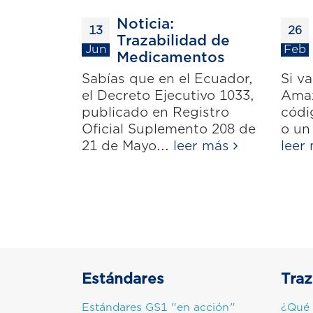
Noticia:
13
26
Trazabilidad de
Jun
Feb
Medicamentos
Sabías que en el Ecuador,
Si v
el Decreto Ejecutivo 1033,
Amaz
publicado en Registro
códi
Oficial Suplemento 208 de
o un
21 de Mayo...
leer más
leer
Estándares
Traz
Estándares GS1 "en acción"
¿Qué 