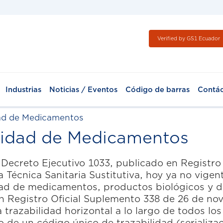
Verified by GS1 Ecuador
Industrias
Noticias / Eventos
Código de barras
Contá
idad de Medicamentos
ilidad de Medicamentos
l Decreto Ejecutivo 1033, publicado en Registro
 Técnica Sanitaria Sustitutiva, hoy ya no vigen
idad de medicamentos, productos biológicos y
 Registro Oficial Suplemento 338 de 26 de nov
trazabilidad horizontal a lo largo de todos lo
 de un código único de trazabilidad (serializa