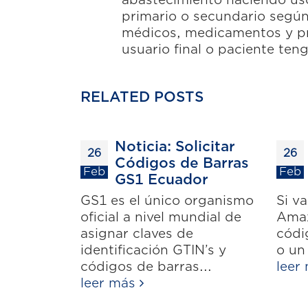
primario o secundario según 
médicos, medicamentos y pro
usuario final o paciente teng
RELATED
POSTS
Noticia: Solicitar
26
26
Códigos de Barras
Feb
Feb
GS1 Ecuador
GS1 es el único organismo
Si v
oficial a nivel mundial de
Amaz
asignar claves de
códi
identificación GTIN’s y
o un
códigos de barras...
leer
leer más