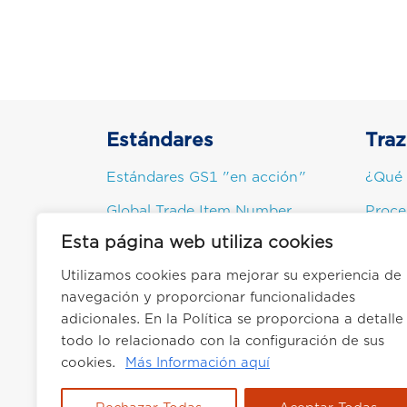
Estándares
Traz
Estándares GS1 "en acción"
¿Qué 
Global Trade Item Number
Proce
(GTIN)
Esta página web utiliza cookies
Princi
Global Location Number (GLN)
Utilizamos cookies para mejorar su experiencia de
Benefi
Transportadores de datos
navegación y proporcionar funcionalidades
Infor
adicionales. En la Política se proporciona a detalle
todo lo relacionado con la configuración de sus
Usos 
cookies.
Más Información aquí