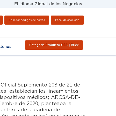
El Idioma Global de los Negocios
Solicitar códigos de barras
Panel de asociado
Categoría Producto GPC | Brick
ctenos
 Oficial Suplemento 208 de 21 de
tes, establecían los lineamientos
 dispositivos médicos; ARCSA-DE-
iembre de 2020, planteaba la
s actores de la cadena de
ción, cuando aplica) en el empaque